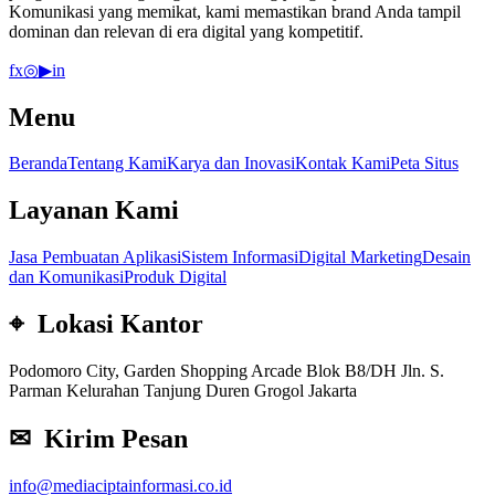
Komunikasi yang memikat, kami memastikan brand Anda tampil
dominan dan relevan di era digital yang kompetitif.
f
x
◎
▶
in
Menu
Beranda
Tentang Kami
Karya dan Inovasi
Kontak Kami
Peta Situs
Layanan Kami
Jasa Pembuatan Aplikasi
Sistem Informasi
Digital Marketing
Desain
dan Komunikasi
Produk Digital
⌖ Lokasi Kantor
Podomoro City, Garden Shopping Arcade Blok B8/DH Jln. S.
Parman Kelurahan Tanjung Duren Grogol Jakarta
✉ Kirim Pesan
info@mediaciptainformasi.co.id