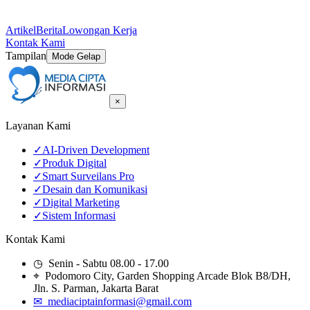
Artikel
Berita
Lowongan Kerja
Kontak Kami
Tampilan
Mode Gelap
×
Layanan Kami
✓
AI-Driven Development
✓
Produk Digital
✓
Smart Surveilans Pro
✓
Desain dan Komunikasi
✓
Digital Marketing
✓
Sistem Informasi
Kontak Kami
◷ Senin - Sabtu 08.00 - 17.00
⌖ Podomoro City, Garden Shopping Arcade Blok B8/DH,
Jln. S. Parman, Jakarta Barat
✉ mediaciptainformasi@gmail.com