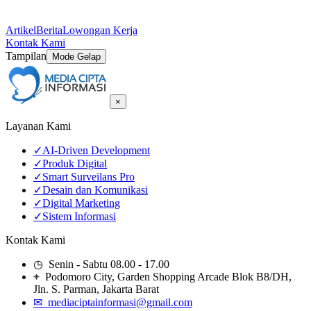
Artikel
Berita
Lowongan Kerja
Kontak Kami
Tampilan
Mode Gelap
×
Layanan Kami
✓
AI-Driven Development
✓
Produk Digital
✓
Smart Surveilans Pro
✓
Desain dan Komunikasi
✓
Digital Marketing
✓
Sistem Informasi
Kontak Kami
◷ Senin - Sabtu 08.00 - 17.00
⌖ Podomoro City, Garden Shopping Arcade Blok B8/DH,
Jln. S. Parman, Jakarta Barat
✉ mediaciptainformasi@gmail.com