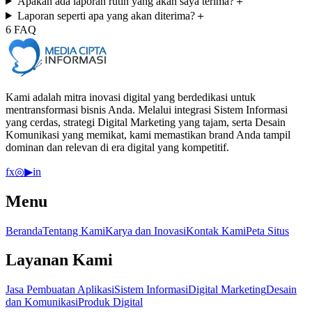
Apakah ada laporan rutin yang akan saya terima?
＋
Laporan seperti apa yang akan diterima?
＋
6
FAQ
Kami adalah mitra inovasi digital yang berdedikasi untuk
mentransformasi bisnis Anda. Melalui integrasi Sistem Informasi
yang cerdas, strategi Digital Marketing yang tajam, serta Desain
Komunikasi yang memikat, kami memastikan brand Anda tampil
dominan dan relevan di era digital yang kompetitif.
f
x
◎
▶
in
Menu
Beranda
Tentang Kami
Karya dan Inovasi
Kontak Kami
Peta Situs
Layanan Kami
Jasa Pembuatan Aplikasi
Sistem Informasi
Digital Marketing
Desain
dan Komunikasi
Produk Digital