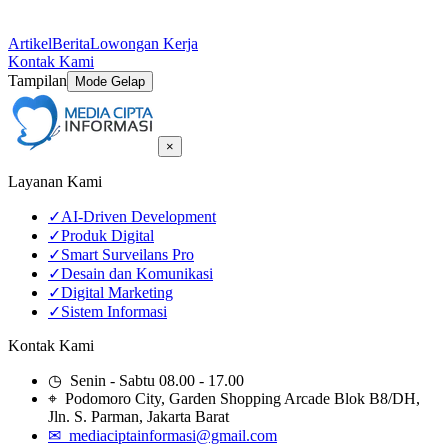
Artikel
Berita
Lowongan Kerja
Kontak Kami
Tampilan
Mode Gelap
×
Layanan Kami
✓
AI-Driven Development
✓
Produk Digital
✓
Smart Surveilans Pro
✓
Desain dan Komunikasi
✓
Digital Marketing
✓
Sistem Informasi
Kontak Kami
◷ Senin - Sabtu 08.00 - 17.00
⌖ Podomoro City, Garden Shopping Arcade Blok B8/DH,
Jln. S. Parman, Jakarta Barat
✉ mediaciptainformasi@gmail.com