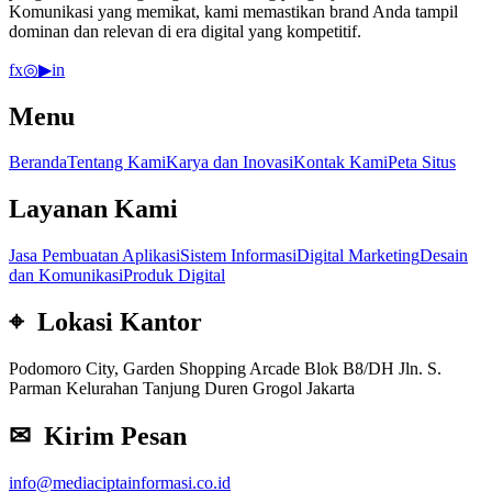
Komunikasi yang memikat, kami memastikan brand Anda tampil
dominan dan relevan di era digital yang kompetitif.
f
x
◎
▶
in
Menu
Beranda
Tentang Kami
Karya dan Inovasi
Kontak Kami
Peta Situs
Layanan Kami
Jasa Pembuatan Aplikasi
Sistem Informasi
Digital Marketing
Desain
dan Komunikasi
Produk Digital
⌖ Lokasi Kantor
Podomoro City, Garden Shopping Arcade Blok B8/DH Jln. S.
Parman Kelurahan Tanjung Duren Grogol Jakarta
✉ Kirim Pesan
info@mediaciptainformasi.co.id