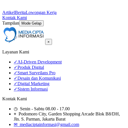
Artikel
Berita
Lowongan Kerja
Kontak Kami
Tampilan
Mode Gelap
×
Layanan Kami
✓
AI-Driven Development
✓
Produk Digital
✓
Smart Surveilans Pro
✓
Desain dan Komunikasi
✓
Digital Marketing
✓
Sistem Informasi
Kontak Kami
◷ Senin - Sabtu 08.00 - 17.00
⌖ Podomoro City, Garden Shopping Arcade Blok B8/DH,
Jln. S. Parman, Jakarta Barat
✉ mediaciptainformasi@gmail.com