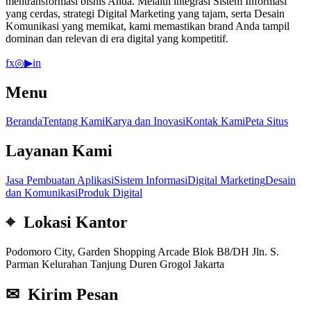
mentransformasi bisnis Anda. Melalui integrasi Sistem Informasi
yang cerdas, strategi Digital Marketing yang tajam, serta Desain
Komunikasi yang memikat, kami memastikan brand Anda tampil
dominan dan relevan di era digital yang kompetitif.
f
x
◎
▶
in
Menu
Beranda
Tentang Kami
Karya dan Inovasi
Kontak Kami
Peta Situs
Layanan Kami
Jasa Pembuatan Aplikasi
Sistem Informasi
Digital Marketing
Desain
dan Komunikasi
Produk Digital
⌖ Lokasi Kantor
Podomoro City, Garden Shopping Arcade Blok B8/DH Jln. S.
Parman Kelurahan Tanjung Duren Grogol Jakarta
✉ Kirim Pesan