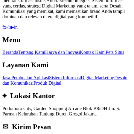
mentransformasi bisnis Anda. Melalui integrasi Sistem Informasi
yang cerdas, strategi Digital Marketing yang tajam, serta Desain
Komunikasi yang memikat, kami memastikan brand Anda tampil
dominan dan relevan di era digital yang kompetitif.
f
x
◎
▶
in
Menu
Beranda
Tentang Kami
Karya dan Inovasi
Kontak Kami
Peta Situs
Layanan Kami
Jasa Pembuatan Aplikasi
Sistem Informasi
Digital Marketing
Desain
dan Komunikasi
Produk Digital
⌖ Lokasi Kantor
Podomoro City, Garden Shopping Arcade Blok B8/DH Jln. S.
Parman Kelurahan Tanjung Duren Grogol Jakarta
✉ Kirim Pesan