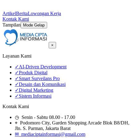
Artikel
Berita
Lowongan Kerja
Kontak Kami
Tampilan
Mode Gelap
×
Layanan Kami
✓
AI-Driven Development
✓
Produk Digital
✓
Smart Surveilans Pro
✓
Desain dan Komunikasi
✓
Digital Marketing
✓
Sistem Informasi
Kontak Kami
◷ Senin - Sabtu 08.00 - 17.00
⌖ Podomoro City, Garden Shopping Arcade Blok B8/DH,
Jln. S. Parman, Jakarta Barat
✉ mediaciptainformasi@gmail.com