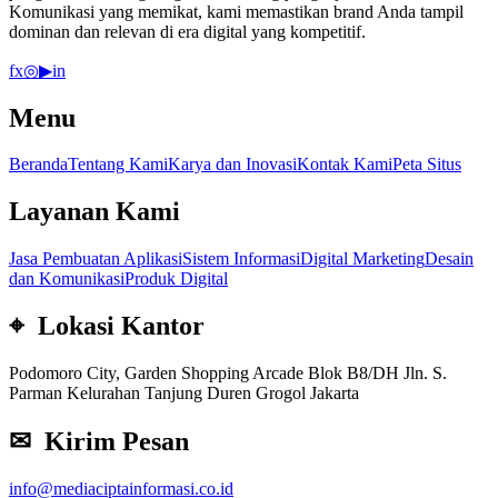
Komunikasi yang memikat, kami memastikan brand Anda tampil
dominan dan relevan di era digital yang kompetitif.
f
x
◎
▶
in
Menu
Beranda
Tentang Kami
Karya dan Inovasi
Kontak Kami
Peta Situs
Layanan Kami
Jasa Pembuatan Aplikasi
Sistem Informasi
Digital Marketing
Desain
dan Komunikasi
Produk Digital
⌖ Lokasi Kantor
Podomoro City, Garden Shopping Arcade Blok B8/DH Jln. S.
Parman Kelurahan Tanjung Duren Grogol Jakarta
✉ Kirim Pesan
info@mediaciptainformasi.co.id