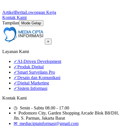
Artikel
Berita
Lowongan Kerja
Kontak Kami
Tampilan
Mode Gelap
×
Layanan Kami
✓
AI-Driven Development
✓
Produk Digital
✓
Smart Surveilans Pro
✓
Desain dan Komunikasi
✓
Digital Marketing
✓
Sistem Informasi
Kontak Kami
◷ Senin - Sabtu 08.00 - 17.00
⌖ Podomoro City, Garden Shopping Arcade Blok B8/DH,
Jln. S. Parman, Jakarta Barat
✉ mediaciptainformasi@gmail.com