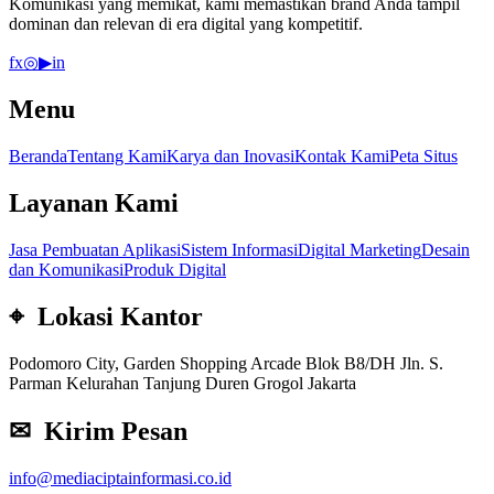
Komunikasi yang memikat, kami memastikan brand Anda tampil
dominan dan relevan di era digital yang kompetitif.
f
x
◎
▶
in
Menu
Beranda
Tentang Kami
Karya dan Inovasi
Kontak Kami
Peta Situs
Layanan Kami
Jasa Pembuatan Aplikasi
Sistem Informasi
Digital Marketing
Desain
dan Komunikasi
Produk Digital
⌖ Lokasi Kantor
Podomoro City, Garden Shopping Arcade Blok B8/DH Jln. S.
Parman Kelurahan Tanjung Duren Grogol Jakarta
✉ Kirim Pesan
info@mediaciptainformasi.co.id