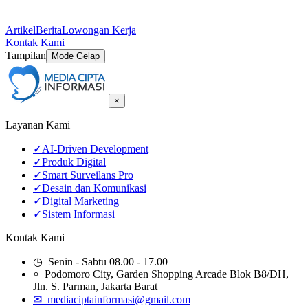
Artikel
Berita
Lowongan Kerja
Kontak Kami
Tampilan
Mode Gelap
×
Layanan Kami
✓
AI-Driven Development
✓
Produk Digital
✓
Smart Surveilans Pro
✓
Desain dan Komunikasi
✓
Digital Marketing
✓
Sistem Informasi
Kontak Kami
◷ Senin - Sabtu 08.00 - 17.00
⌖ Podomoro City, Garden Shopping Arcade Blok B8/DH,
Jln. S. Parman, Jakarta Barat
✉ mediaciptainformasi@gmail.com