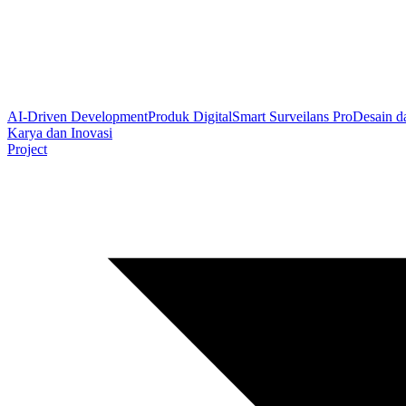
AI-Driven Development
Produk Digital
Smart Surveilans Pro
Desain d
Karya dan Inovasi
Project